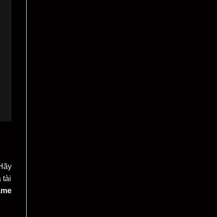
 Hãy
 tài
ame