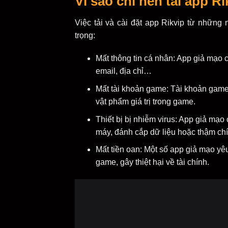
Vì sao chỉ nên tải app R
Việc tải và cài đặt app Rikvip từ nhữn
trọng:
Mất thông tin cá nhân: App giả mạo 
email, địa chỉ…
Mất tài khoản game: Tài khoản game 
vật phẩm giá trị trong game.
Thiết bị bị nhiễm virus: App giả mạo
máy, đánh cắp dữ liệu hoặc thậm chí 
Mất tiền oan: Một số app giả mạo yê
game, gây thiệt hại về tài chính.