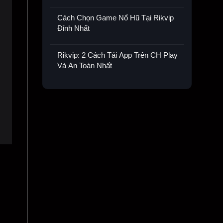
Cách Chọn Game Nổ Hũ Tại Rikvip
Đỉnh Nhất
Rikvip: 2 Cách Tải App Trên CH Play
Và An Toàn Nhất