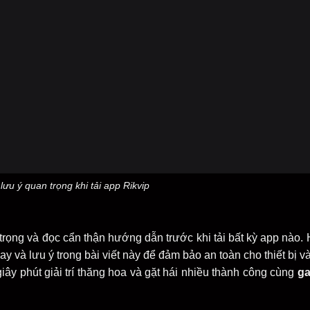
ưu ý quan trọng khi tải app Rikvip
trọng và đọc cẩn thận hướng dẫn trước khi tải bất kỳ app nào.
y và lưu ý trong bài viết này để đảm bảo an toàn cho thiết bị và
y phút giải trí thăng hoa và gặt hái nhiều thành công cùng
g