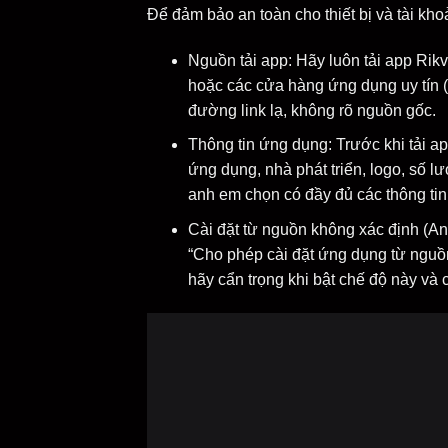
Để đảm bảo an toàn cho thiết bị và tài kh
Nguồn tải app: Hãy luôn tải app Rik
hoặc các cửa hàng ứng dụng uy tín (
đường link lạ, không rõ nguồn gốc.
Thông tin ứng dụng: Trước khi tải ap
ứng dụng, nhà phát triển, logo, số 
anh em chọn có đầy đủ các thông tin
Cài đặt từ nguồn không xác định (And
“Cho phép cài đặt ứng dụng từ nguồn
hãy cẩn trọng khi bật chế độ này và 