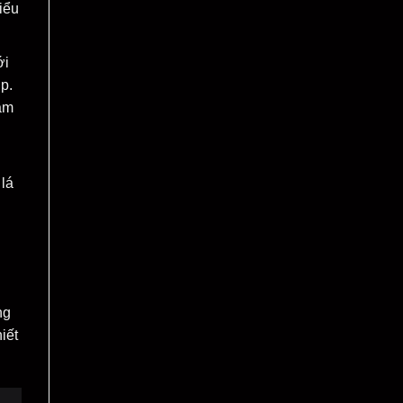
iểu
ới
p.
hầm
 lá
ng
iết