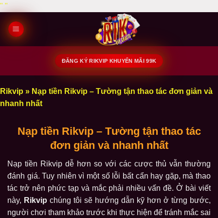
Bỏ
"
"
qua
nội
dung
ĐĂNG KÝ RIKVIP KHUYẾN MÃI 99K
Rikvip
»
Nạp tiền Rikvip – Tường tận thao tác đơn giản và
nhanh nhất
Nạp tiền Rikvip – Tường tận thao tác
đơn giản và nhanh nhất
Nạp tiền Rikvip dễ hơn so với các cược thủ vẫn thường
đánh giá. Tuy nhiên vì một số lỗi bất cẩn hay gặp, mà thao
tác trở nên phức tạp và mắc phải nhiều vấn đề. Ở bài viết
này,
Rikvip
chúng tôi sẽ hướng dẫn kỹ hơn ở từng bước,
người chơi tham khảo trước khi thực hiện để tránh mắc sai