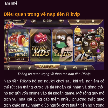
lầm nhé
Điều quan trọng về nạp tiền Rikvip
Thông tin quan trọng về thao tác nạp tiền Rikvip
Nạp tiền Rikvip hỗ trợ người chơi sau khi trải nghiệm có
thể rút tiền thắng cược về tài khoản cá nhân và đồng thời
hỗ trợ gửi vốn online vào tài khoản game. Mở rộng quy mô
dịch vụ, nhà cái cung cấp thêm nhiều phương thức giao
dịch khác nhau nhằm giúp người chơi thuận tiện hơn trong