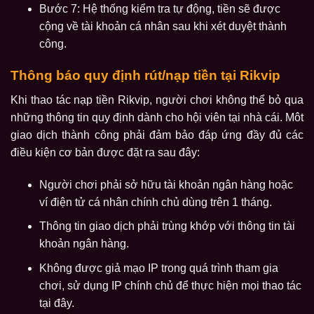
Bước 7: Hệ thống kiểm tra tự động, tiền sẽ được
cộng về tài khoản cá nhân sau khi xét duyệt thành
công.
Thông báo quy định rút/nạp tiền tại Rikvip
Khi thao tác nạp tiền Rikvip, người chơi không thể bỏ qua
những thông tin quy định dành cho hội viên tại nhà cái. Môt
giao dịch thành công phải đảm bảo đáp ứng đầy đủ các
điều kiện cơ bản được đặt ra sau đây:
Người chơi phải sở hữu tài khoản ngân hàng hoặc
ví điện tử cá nhân chính chủ dùng trên 1 tháng.
Thông tin giao dịch phải trùng khớp với thông tin tài
khoản ngân hàng.
Không được giả mạo IP trong quá trình tham gia
chơi, sử dụng IP chính chủ để thực hiện mọi thao tác
tại đây.