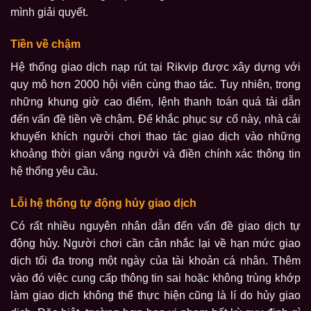
mình giải quyết.
Tiền về chậm
Hệ thống giao dịch nạp rút tại Rikvip được xây dựng với
quy mô hơn 2000 hội viên cùng thao tác. Tuy nhiên, trong
những khung giờ cao điểm, lệnh thanh toán quá tải dẫn
đến vấn đề tiền về chậm. Để khắc phục sự cố này, nhà cái
khuyến khích người chơi thao tác giao dịch vào những
khoảng thời gian vắng người và điền chính xác thông tin
hệ thống yêu cầu.
Lỗi hệ thống tự động hủy giao dịch
Có rất nhiều nguyên nhân dẫn đến vấn đề giao dịch tự
động hủy. Người chơi cần cân nhắc lại về hạn mức giao
dịch tối đa trong một ngày của tài khoản cá nhân. Thêm
vào đó việc cung cấp thông tin sai hoặc không trùng khớp
làm giao dịch không thể thực hiện cũng là lí do hủy giao