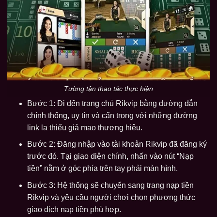
Tường tận thao tác thực hiện
Bước 1: Đi đến trang chủ Rikvip bằng đường dẫn
chính thống, uy tín và cẩn trọng với những đường
link lạ thiếu giả mạo thương hiệu.
Bước 2: Đăng nhập vào tài khoản Rikvip đã đăng ký
trước đó. Tại giao diện chính, nhấn vào nút “Nạp
tiền” nằm ở góc phía trên tay phải màn hình.
Bước 3: Hệ thống sẽ chuyển sang trang nạp tiền
Rikvip và yêu cầu người chơi chọn phương thức
giao dịch nạp tiền phù hợp.