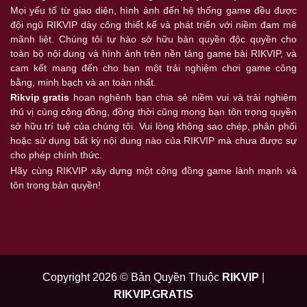
Mọi yếu tố từ giao diện, hình ảnh đến hệ thống game đều được
đội ngũ
RIKVIP
dày công thiết kế và phát triển với niềm đam mê
mãnh liệt. Chúng tôi tự hào sở hữu bản quyền độc quyền cho
toàn bộ nội dung và hình ảnh trên nền tảng game bài RIKVIP, và
cam kết mang đến cho bạn một trải nghiệm chơi game công
bằng, minh bạch và an toàn nhất.
Rikvip gratis
hoan nghênh bạn chia sẻ niềm vui và trải nghiệm
thú vị cùng cộng đồng, đồng thời cũng mong bạn tôn trọng quyền
sở hữu trí tuệ của chúng tôi. Vui lòng không sao chép, phân phối
hoặc sử dụng bất kỳ nội dung nào của RIKVIP mà chưa được sự
cho phép chính thức.
Hãy cùng RIKVIP xây dựng một cộng đồng game lành mạnh và
tôn trọng bản quyền!
Copyright 2026 © Bản Quyền Thuộc
RIKVIP
|
RIKVIP.GRATIS