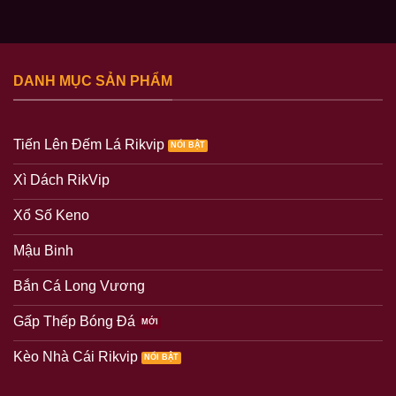
DANH MỤC SẢN PHẨM
Tiến Lên Đếm Lá Rikvip
Xì Dách RikVip
Xổ Số Keno
Mậu Binh
Bắn Cá Long Vương
Gấp Thếp Bóng Đá
Kèo Nhà Cái Rikvip