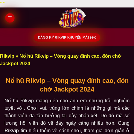
Bỏ
"
"
qua
nội
dung
ĐĂNG KÝ RIKVIP KHUYẾN MÃI 99K
Rikvip
»
Nổ hũ Rikvip – Vòng quay đỉnh cao, đón chờ
Jackpot 2024
Nổ hũ Rikvip – Vòng quay đỉnh cao, đón
chờ Jackpot 2024
Nổ hũ Rikvip
mang đến cho anh em những trải nghiệm
tuyệt vời. Chơi vui, trúng lớn chính là những gì mà các
thành viên đã tận hưởng tại đây nhận xét. Do đó mà số
lượng hội viên đổ về đây ngày càng nhiều hơn. Cùng
Rikvip
tìm hiểu thêm về cách chơi, tham gia đơn giản ở