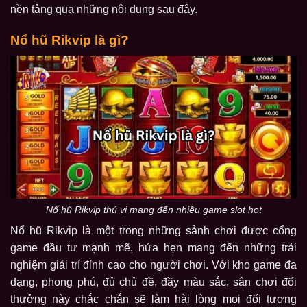
nền tảng qua những nội dung sau đây.
Nổ hũ Rikvip là gì?
Nổ hũ Rikvip thú vị mang đến nhiều game slot hot
Nổ hũ Rikvip
là một trong những sảnh chơi được cổng
game đầu tư mạnh mẽ, hứa hẹn mang đến những trải
nghiệm giải trí đỉnh cao cho người chơi. Với kho game đa
dạng, phong phú, đủ chủ đề, đầy màu sắc, sân chơi đổi
thưởng này chắc chắn sẽ làm hài lòng mọi đối tượng