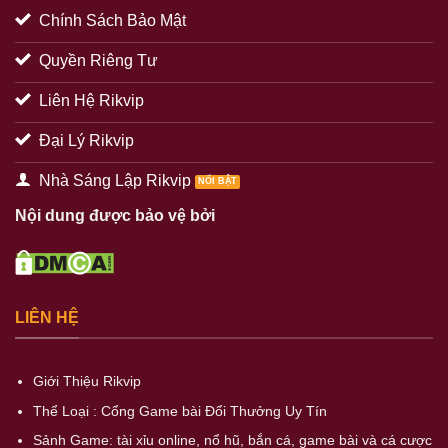
Chính Sách Bảo Mật
Quyền Riêng Tư
Liên Hệ Rikvip
Đại Lý Rikvip
Nhà Sáng Lập Rikvip
Nội dung được bảo vệ bởi
LIÊN HỆ
Giới Thiệu Rikvip
Thể Loại : Cổng Game bài Đổi Thưởng Uy Tín
Sảnh Game: tài xỉu online, nổ hũ, bắn cá, game bài và cá cược